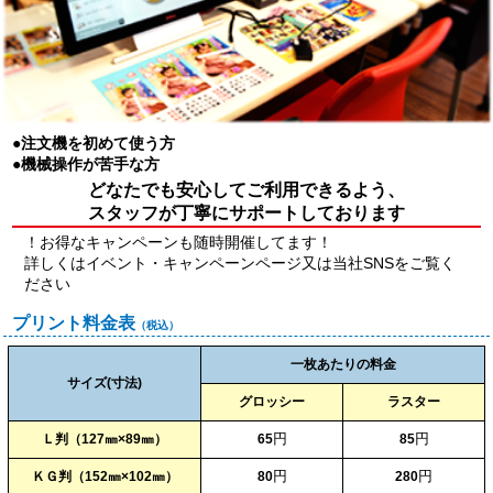
●注文機を初めて使う方
●機械操作が苦手な方
どなたでも安心してご利用できるよう、
スタッフが丁寧にサポートしております
！お得なキャンペーンも随時開催してます！
詳しくはイベント・キャンペーンページ又は当社SNSをご覧く
ださい
プリント料金表
（税込）
一枚あたりの料金
サイズ(寸法)
グロッシー
ラスター
円
円
Ｌ判（127㎜×89㎜）
65
85
円
円
ＫＧ判（152㎜×102㎜）
80
280