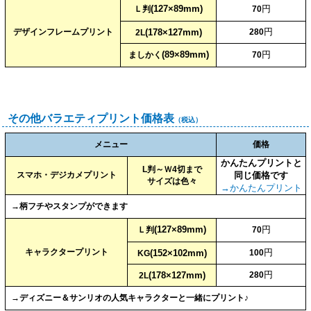
(127×89mm)
円
Ｌ判
70
円
デザインフレームプリント
(178×127mm)
280
2L
(89×89mm)
円
ましかく
70
その他バラエティプリント価格表
（税込）
メニュー
価格
かんたんプリントと
L判～Ｗ4切まで
スマホ・デジカメプリント
同じ価格です
サイズは色々
→かんたんプリント
→柄フチやスタンプができます
(127×89mm)
円
Ｌ判
70
キャラクタープリント
円
(152×102mm)
100
KG
円
(178×127mm)
280
2L
→ディズニー＆サンリオの人気キャラクターと一緒にプリント♪