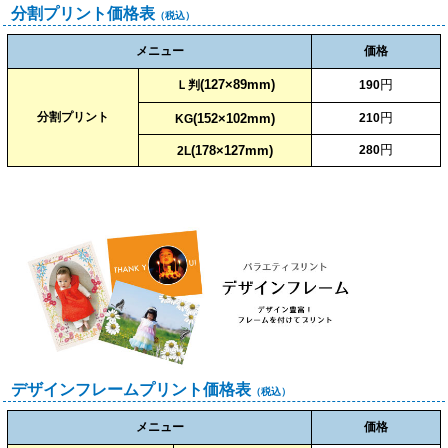
分割プリント価格表
（税込）
メニュー
価格
(127×89mm)
円
Ｌ判
190
分割プリント
円
(152×102mm)
210
KG
円
(178×127mm)
280
2L
デザインフレームプリント価格表
（税込）
メニュー
価格