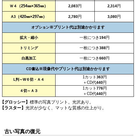
（254㎜×365㎜）
円
円
Ｗ４
2,083
2,314
（420㎜×297㎜）
円
円
A3
2,780
3,080
※プリント代は別途かかります
オプション
一枚につき
円
拡大・縮小
194
一枚につき
円
トリミング
388
一枚につき
円
白黒加工
660
※現像代やプリント代は別途かかります
CD書込
1カット
円
363
L判～W６切・Ａ４
＋CD代
円
440
1カット
円
776
４切～Ａ３
＋CD代
円
440
【グロッシー】
標準の写真プリント。光沢あり。
【ラスター】
光沢が少なく、マットな質感の仕上がり。
古い写真の復元