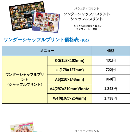
ワンダーシャッフルプリント価格表
（税込）
メニュー
価格
円
(152×102mm)
431
KG
円
(178×127mm)
722
2L
ワンダーシャッフルプリ
円
(210×148mm)
869
ント
A5
（シャッフルプリント）
円
(297×210mm)/font>
1,243
A4
(365×254mm)
円
W4切
1,738