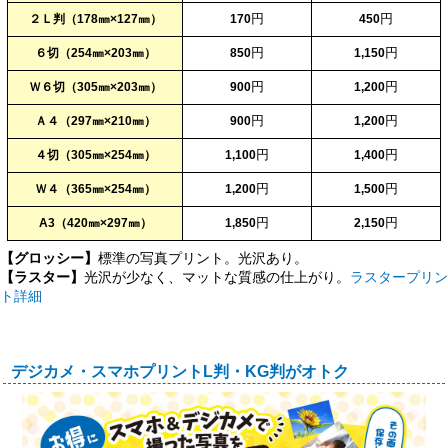
円
円
２Ｌ判（178㎜×127㎜）
170
450
円
円
６切（254㎜×203㎜）
850
1,150
円
円
Ｗ６切（305㎜×203㎜）
900
1,200
円
円
Ａ４（297㎜×210㎜）
900
1,200
円
円
４切（305㎜×254㎜）
1,100
1,400
円
円
Ｗ４（365㎜×254㎜）
1,200
1,500
円
円
A3（420㎜×297㎜）
1,850
2,150
【グロッシー】
標準の写真プリント。光沢あり。
【ラスター】
光沢が少なく、マットな質感の仕上がり。
ラスタープリン
ト詳細
デジカメ・スマホプリントL判・KG判がオトク