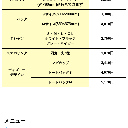
(94×80mm)※持ちて含まず
(300×200mm)
円
Ｓサイズ
3,300
トートバッグ
(350×373mm)
円
Ｍサイズ
4,070
Ｓ・Ｍ・Ｌ・ＸＬ
円
Ｔシャツ
ホワイト・ブラック
2,750
グレー・ネイビー
円
スマホリング
四角・丸2種
1,870
円
マグカップ
3,410
ディズニー
円
トートバッグＳ
4,070
デザイン
円
トートバッグＭ
5,170
メニュー