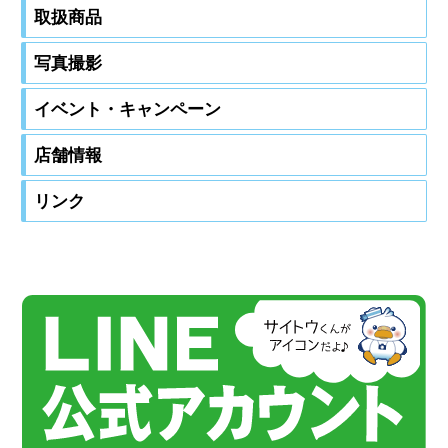
取扱商品
写真撮影
イベント・キャンペーン
店舗情報
市役所前本店・齋藤写真舘
キャッシュレス決済ＯＫ
リンク
〒965-0871
齋藤写真舘ネットフォトサービス
別館・写真舘さくらのHP
オンラインショップ
中古商品ネット販売
会津若松市栄町6-15
電話番号
0242-24-0567
開店時間
9:00
19:00(月～土)
閉店時間
18:00(日祝)
※店舗によりご利用いただけないサービスもございます。
齋藤写真舘Instagram
詳しくは下記リンクをクリック