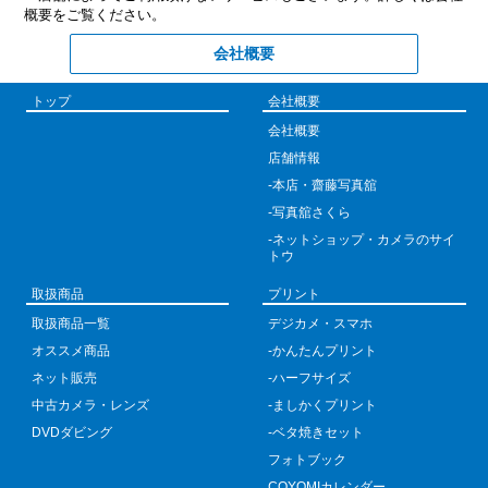
概要をご覧ください。
会社概要
トップ
会社概要
会社概要
店舗情報
-本店・齋藤写真舘
-写真舘さくら
-ネットショップ・カメラのサイ
トウ
取扱商品
プリント
取扱商品一覧
デジカメ・スマホ
オススメ商品
-かんたんプリント
ネット販売
-ハーフサイズ
中古カメラ・レンズ
-ましかくプリント
DVDダビング
-ベタ焼きセット
フォトブック
COYOMIカレンダー