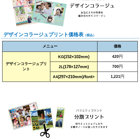
デザインコラージュプリント価格表
（税込）
メニュー
価格
円
(152×102mm)
420
KG
デザインコラージュプリ
円
(178×127mm)
700
2L
ント
円
(297×210mm)/font>
1,221
A4