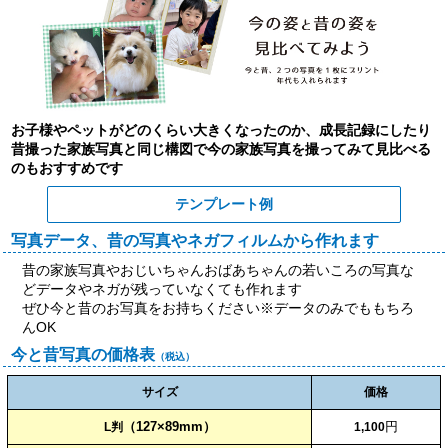
お子様やペットがどのくらい大きくなったのか、成長記録にしたり
昔撮った家族写真と同じ構図で今の家族写真を撮ってみて見比べる
のもおすすめです
テンプレート例
写真データ、昔の写真やネガフィルムから作れます
昔の家族写真やおじいちゃんおばあちゃんの若いころの写真な
どデータやネガが残っていなくても作れます
ぜひ今と昔のお写真をお持ちください※データのみでももちろ
んOK
今と昔写真の価格表
（税込）
サイズ
価格
（127×89mm）
円
L判
1,100