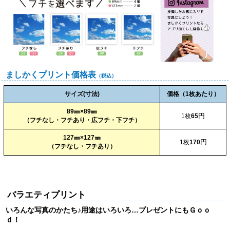
ましかくプリント価格表
（税込）
サイズ(寸法)
価格（1枚あたり）
89㎜×89㎜
円
1枚
65
（フチなし・フチあり・広フチ・下フチ）
127㎜×127㎜
円
1枚
170
（フチなし・フチあり）
バラエティプリント
いろんな写真のかたち♪用途はいろいろ…プレゼントにもＧｏｏ
ｄ！