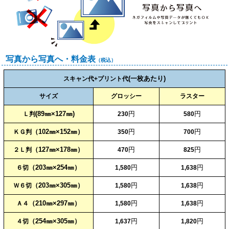
写真から写真へ・料金表
（税込）
(一枚あたり)
スキャン代+プリント代
サイズ
グロッシー
ラスター
(89㎜×127㎜)
円
円
Ｌ判
230
580
（102㎜×152㎜）
円
円
ＫＧ判
350
700
（127㎜×178㎜）
円
円
２Ｌ判
470
825
（203㎜×254㎜）
円
円
６切
1,580
1,638
（203㎜×305㎜）
円
円
Ｗ６切
1,580
1,638
（210㎜×297㎜）
円
円
Ａ４
1,580
1,638
（254㎜×305㎜）
円
円
４切
1,637
1,820