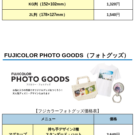
（152×102mm）
円
KG判
1,320
（178×127mm）
円
2L判
1,540
FUJICOLOR PHOTO GOODS（フォトグッズ）
【フジカラーフォトグッズ価格表】
メニュー
価格
持ち手デザイン2種
マグカップ
スタンダード・ハート
円
2,640