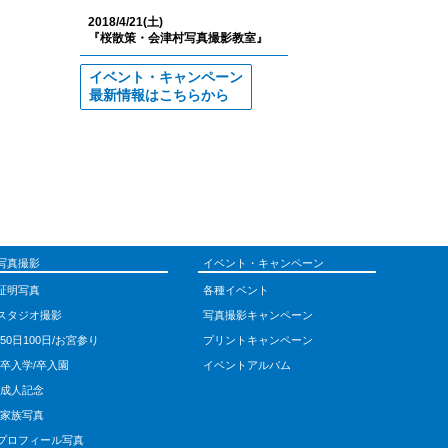
2018/4/21(土)
『桜散策・会津村写真撮影教室』
イベント・キャンペーン
最新情報はこちらから
写真撮影
イベント・キャンペーン
証明写真
各種イベント
スタジオ撮影
写真撮影キャンペーン
-50日100日/お宮参り
プリントキャンペーン
-卒入学/卒入園
イベントアルバム
-成人記念
-家族写真
プロフィール写真