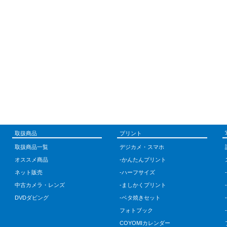
取扱商品
プリント
取扱商品一覧
デジカメ・スマホ
オススメ商品
-かんたんプリント
ネット販売
-ハーフサイズ
中古カメラ・レンズ
-ましかくプリント
DVDダビング
-ベタ焼きセット
フォトブック
COYOMIカレンダー